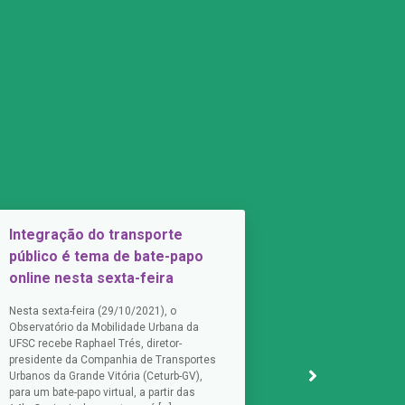
Integração do transporte
Vaga para e
público é tema de bate-papo
Está aberto proc
online nesta sexta-feira
engenheiro (a) g
projeto do transp
Nesta sexta-feira (29/10/2021), o
metropolitano. O 
Observatório da Mobilidade Urbana da
grupo que define
UFSC recebe Raphael Trés, diretor-
novo sistema, c
presidente da Companhia de Transportes
operacional, […]
Urbanos da Grande Vitória (Ceturb-GV),
para um bate-papo virtual, a partir das
17 de setembro d