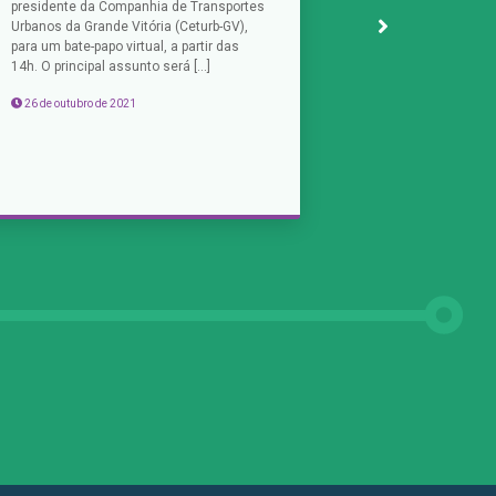
presidente da Companhia de Transportes
operacional, […]
Urbanos da Grande Vitória (Ceturb-GV),
para um bate-papo virtual, a partir das
17 de setembro d
14h. O principal assunto será […]
26 de outubro de 2021