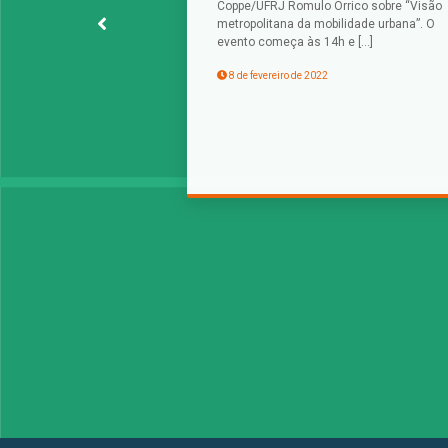
Coppe/UFRJ Romulo Orrico sobre “Visão
metropolitana da mobilidade urbana”. O
evento começa às 14h e […]
8 de fevereiro de 2022