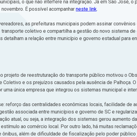
nicipais, o que não interfere na integração. Já em São José, o p
e novembro. É possível acompanhar
neste link
.
 vereadores, as prefeituras municipais podem assinar convênio
 transporte coletivo e compartilha a gestão do novo sistema de 
 detalham a relação entre município e governo estadual para ent
o projeto de reestruturação do transporte público motivou o Obs
e Coletivo e os prejuízos causados pela ausência de Palhoça. 
r uma única empresa que integrou os sistemas municipal e interm
: reforço das centralidades econômicas locais, facilidade de ac
, gestão associada entre municípios e governo de SC e regulari
ão atual, ou seja, a integração dos sistemas gerou aumento da
stímulo ao comércio local. Por outro lado, há muitas reclamaç
 ônibus, além de dificuldade de fiscalização pelo poder público