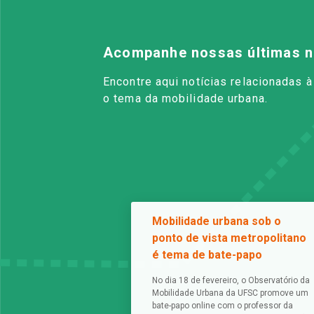
Acompanhe nossas últimas n
Encontre aqui notícias relacionadas 
o tema da mobilidade urbana.
Mobilidade urbana sob o
ponto de vista metropolitano
é tema de bate-papo
No dia 18 de fevereiro, o Observatório da
Mobilidade Urbana da UFSC promove um
bate-papo online com o professor da