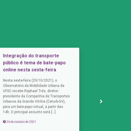
Integração do transporte
Vaga para e
público é tema de bate-papo
Está aberto proc
online nesta sexta-feira
engenheiro (a) g
projeto do transp
Nesta sexta-feira (29/10/2021), o
metropolitano. O 
Observatório da Mobilidade Urbana da
grupo que define
UFSC recebe Raphael Trés, diretor-
novo sistema, c
presidente da Companhia de Transportes
operacional, […]
Urbanos da Grande Vitória (Ceturb-GV),
para um bate-papo virtual, a partir das
17 de setembro d
14h. O principal assunto será […]
26 de outubro de 2021